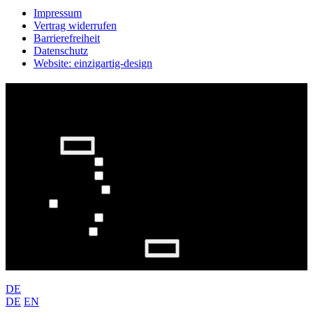
Impressum
Vertrag widerrufen
Barrierefreiheit
Datenschutz
Website: einzigartig-design
Barrierefreiheit Einstellungen
Schrift-Größe
−
+
Schriftfarbe
Links hervorheben
Links hervorheben
Bilder in Graustufen
Bildlupe
Behindertenmodus
Titel hervorheben
Farbe für Seitentitel auswählen
Einstellungen zurücksetzen
DE
DE
EN