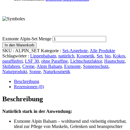
Exmonte Alpin-Set Menge
In den Warenkorb
SKU :
ALPIN_SET
Kategorie :
Set-Angebote
,
Alle Produkte
Schlagwörter :
Lippenbalsam
,
natürlich
,
Kosmetik
,
Set
,
bio
,
Kokos
,
paraffinfrei
,
LSF 30
,
ohne Paraffine
,
Lichtschutzfaktor
,
Hautschutz
,
Skifahren
,
Creme
,
Alpin Balsam
,
Exmonte
,
Sonnenschutz
,
Naturprodukt
,
Sonne
,
Naturkosmetik
Beschreibung
Rezensionen (0)
Beschreibung
Natürlich stark in der Anwendung:
Exmonte Alpin Balsam – wohltuend und vielseitig einsetzbar,
ideal zur Pflege von Muskeln, Gelenken und beanspruchter