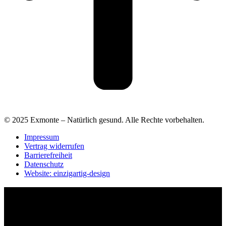
© 2025 Exmonte – Natürlich gesund. Alle Rechte vorbehalten.
Impressum
Vertrag widerrufen
Barrierefreiheit
Datenschutz
Website: einzigartig-design
Barrierefreiheit Einstellungen
Schrift-Größe
−
+