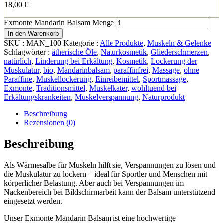
18,00
€
Exmonte Mandarin Balsam Menge
In den Warenkorb
SKU :
MAN_100
Kategorie :
Alle Produkte
,
Muskeln & Gelenke
Schlagwörter :
ätherische Öle
,
Naturkosmetik
,
Gliederschmerzen
,
natürlich
,
Linderung bei Erkältung
,
Kosmetik
,
Lockerung der
Muskulatur
,
bio
,
Mandarinbalsam
,
paraffinfrei
,
Massage
,
ohne
Paraffine
,
Muskellockerung
,
Einreibemittel
,
Sportmassage
,
Exmonte
,
Traditionsmittel
,
Muskelkater
,
wohltuend bei
Erkältungskrankeiten
,
Muskelverspannung
,
Naturprodukt
Beschreibung
Rezensionen (0)
Beschreibung
Als Wärmesalbe für Muskeln hilft sie, Verspannungen zu lösen und
die Muskulatur zu lockern – ideal für Sportler und Menschen mit
körperlicher Belastung. Aber auch bei Verspannungen im
Nackenbereich bei Bildschirmarbeit kann der Balsam unterstützend
eingesetzt werden.
Unser Exmonte Mandarin Balsam ist eine hochwertige