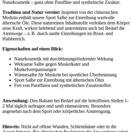
Naturkosmetik – ganz ohne Paraffine und synthetische Zusätze.
Tradition und Natur vereint:
Inspiriert von der chinesischen
Medizin enthält unsere Sport Salbe zur Einreibung wertvolle
ätherische Öle. Diese naturreinen Inhaltsstoffe verleihen dem Körper
neue Kraft, wirken belebend und unterstützen auch bei Bedarf die
Atemwege – z.
B. durch sanfte Einreibungen im Brust- und
Halsbereich.
Eigenschaften auf einen Blick:
Naturkosmetik mit durchblutungsfördernder Wirkung
Wirksame Salbe gegen Muskelkater und
Muskelverspannungen
Wärmesalbe für Muskeln bei sportlicher Überbelastung
Sport Salbe zur Einreibung mit ätherischen Ölen
Frei von Paraffinen und synthetischen Zusatzstoffen
Anwendung:
Den Balsam bei Bedarf auf die betroffenen Stellen 1-
2 Mal täglich auftragen und sanft einmassieren. Besonders
angenehm nach dem Sport oder körperlicher Anstrengung.
Hinweis:
Nicht auf offene Wunden, Schleimhäute oder in die
Augen bringen. Bei allergischen Reaktionen die Anwendung sofort