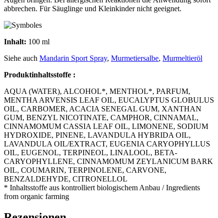
abbrechen. Für Säuglinge und Kleinkinder nicht geeignet.
Inhalt:
100 ml
Siehe auch
Mandarin Sport Spray
,
Murmetiersalbe
,
Murmeltieröl
Produktinhaltsstoffe :
AQUA (WATER), ALCOHOL*, MENTHOL*, PARFUM,
MENTHA ARVENSIS LEAF OIL, EUCALYPTUS GLOBULUS
OIL, CARBOMER, ACACIA SENEGAL GUM, XANTHAN
GUM, BENZYL NICOTINATE, CAMPHOR, CINNAMAL,
CINNAMOMUM CASSIA LEAF OIL, LIMONENE, SODIUM
HYDROXIDE, PINENE, LAVANDULA HYBRIDA OIL,
LAVANDULA OIL/EXTRACT, EUGENIA CARYOPHYLLUS
OIL, EUGENOL, TERPINEOL, LINALOOL, BETA-
CARYOPHYLLENE, CINNAMOMUM ZEYLANICUM BARK
OIL, COUMARIN, TERPINOLENE, CARVONE,
BENZALDEHYDE, CITRONELLOL
* Inhaltsstoffe aus kontrolliert biologischem Anbau / Ingredients
from organic farming
Rezensionen