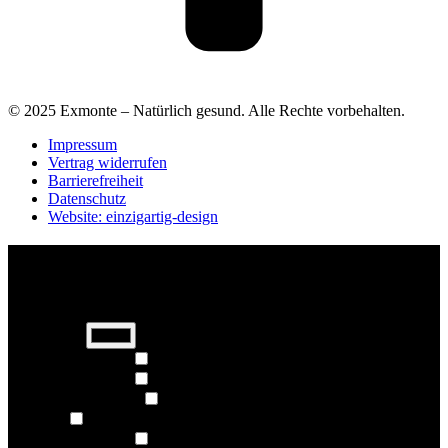
© 2025 Exmonte – Natürlich gesund. Alle Rechte vorbehalten.
Impressum
Vertrag widerrufen
Barrierefreiheit
Datenschutz
Website: einzigartig-design
Barrierefreiheit Einstellungen
Schrift-Größe
−
+
Schriftfarbe
Links hervorheben
Links hervorheben
Bilder in Graustufen
Bildlupe
Behindertenmodus