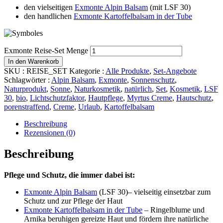
den vielseitigen
Exmonte Alpin Balsam
(mit LSF 30)
den handlichen
Exmonte Kartoffelbalsam in der Tube
Exmonte Reise-Set Menge
In den Warenkorb
SKU :
REISE_SET
Kategorie :
Alle Produkte
,
Set-Angebote
Schlagwörter :
Alpin Balsam
,
Exmonte
,
Sonnenschutz
,
Naturprodukt
,
Sonne
,
Naturkosmetik
,
natürlich
,
Set
,
Kosmetik
,
LSF
30
,
bio
,
Lichtschutzfaktor
,
Hautpflege
,
Myrtus Creme
,
Hautschutz
,
porenstraffend
,
Creme
,
Urlaub
,
Kartoffelbalsam
Beschreibung
Rezensionen (0)
Beschreibung
Pflege und Schutz, die immer dabei ist:
Exmonte Alpin Balsam
(LSF 30)– vielseitig einsetzbar zum
Schutz und zur Pflege der Haut
Exmonte Kartoffelbalsam in der Tube
– Ringelblume und
Arnika beruhigen gereizte Haut und fördern ihre natürliche