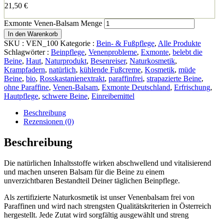
21,50
€
Exmonte Venen-Balsam Menge
In den Warenkorb
SKU :
VEN_100
Kategorie :
Bein- & Fußpflege
,
Alle Produkte
Schlagwörter :
Beinpflege
,
Venenprobleme
,
Exmonte
,
belebt die
Beine
,
Haut
,
Naturprodukt
,
Besenreiser
,
Naturkosmetik
,
Krampfadern
,
natürlich
,
kühlende Fußcreme
,
Kosmetik
,
müde
Beine
,
bio
,
Rosskastanienextrakt
,
paraffinfrei
,
strapazierte Beine
,
ohne Paraffine
,
Venen-Balsam
,
Exmonte Deutschland
,
Erfrischung
,
Hautpflege
,
schwere Beine
,
Einreibemittel
Beschreibung
Rezensionen (0)
Beschreibung
Die natürlichen Inhaltsstoffe wirken abschwellend und vitalisierend
und machen unseren Balsam für die Beine zu einem
unverzichtbaren Bestandteil Deiner täglichen Beinpflege.
Als zertifizierte Naturkosmetik ist unser Venenbalsam frei von
Paraffinen und wird nach strengsten Qualitätskriterien in Österreich
hergestellt. Jede Zutat wird sorgfältig ausgewählt und streng