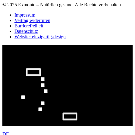
© 2025 Exmonte – Natürlich gesund. Alle Rechte vorbehalten.
Impressum
Vertrag widerrufen
Barrierefreiheit
Datenschutz
Website: einzigartig-design
Barrierefreiheit Einstellungen
Schrift-Größe
−
+
Schriftfarbe
Links hervorheben
Links hervorheben
Bilder in Graustufen
Bildlupe
Behindertenmodus
Titel hervorheben
Farbe für Seitentitel auswählen
Einstellungen zurücksetzen
DE